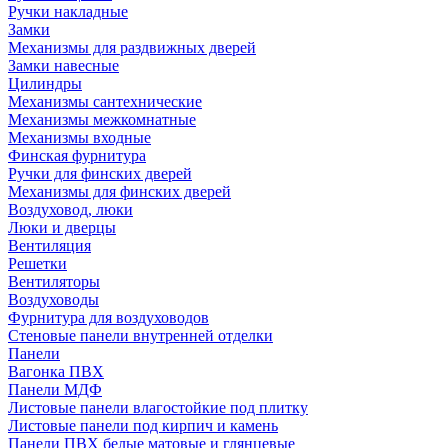
Ручки накладные
Замки
Механизмы для раздвижных дверей
Замки навесные
Цилиндры
Механизмы сантехнические
Механизмы межкомнатные
Механизмы входные
Финская фурнитура
Ручки для финских дверей
Механизмы для финских дверей
Воздуховод, люки
Люки и дверцы
Вентиляция
Решетки
Вентиляторы
Воздуховоды
Фурнитура для воздуховодов
Стеновые панели внутренней отделки
Панели
Вагонка ПВХ
Панели МДФ
Листовые панели влагостойкие под плитку
Листовые панели под кирпич и камень
Панели ПВХ белые матовые и глянцевые