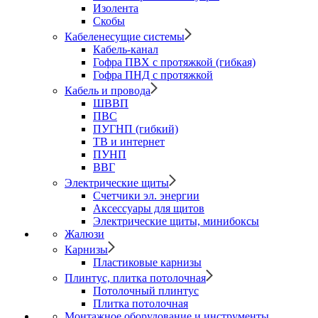
Изолента
Скобы
Кабеленесущие системы
Кабель-канал
Гофра ПВХ с протяжкой (гибкая)
Гофра ПНД с протяжкой
Кабель и провода
ШВВП
ПВС
ПУГНП (гибкий)
ТВ и интернет
ПУНП
ВВГ
Электрические щиты
Счетчики эл. энергии
Аксессуары для щитов
Электрические щиты, минибоксы
Жалюзи
Карнизы
Пластиковые карнизы
Плинтус, плитка потолочная
Потолочный плинтус
Плитка потолочная
Монтажное оборудование и инструменты