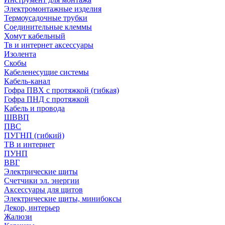
Электромонтажные изделия
Термоусадочные трубки
Соединительные клеммы
Хомут кабельный
Тв и интернет аксессуары
Изолента
Скобы
Кабеленесущие системы
Кабель-канал
Гофра ПВХ с протяжкой (гибкая)
Гофра ПНД с протяжкой
Кабель и провода
ШВВП
ПВС
ПУГНП (гибкий)
ТВ и интернет
ПУНП
ВВГ
Электрические щиты
Счетчики эл. энергии
Аксессуары для щитов
Электрические щиты, минибоксы
Декор, интерьер
Жалюзи