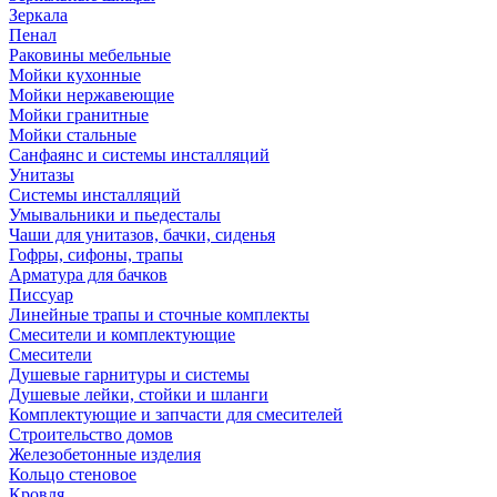
Зеркала
Пенал
Раковины мебельные
Мойки кухонные
Мойки нержавеющие
Мойки гранитные
Мойки стальные
Санфаянс и системы инсталляций
Унитазы
Системы инсталляций
Умывальники и пьедесталы
Чаши для унитазов, бачки, сиденья
Гофры, сифоны, трапы
Арматура для бачков
Писсуар
Линейные трапы и сточные комплекты
Смесители и комплектующие
Смесители
Душевые гарнитуры и системы
Душевые лейки, стойки и шланги
Комплектующие и запчасти для смесителей
Строительство домов
Железобетонные изделия
Кольцо стеновое
Кровля