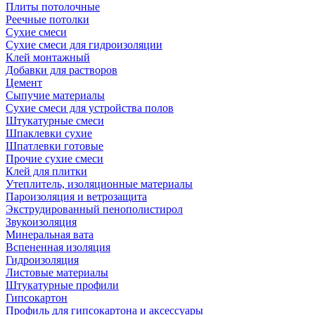
Плиты потолочные
Реечные потолки
Сухие смеси
Сухие смеси для гидроизоляции
Клей монтажный
Добавки для растворов
Цемент
Сыпучие материалы
Сухие смеси для устройства полов
Штукатурные смеси
Шпаклевки сухие
Шпатлевки готовые
Прочие сухие смеси
Клей для плитки
Утеплитель, изоляционные материалы
Пароизоляция и ветрозащита
Экструдированный пенополистирол
Звукоизоляция
Минеральная вата
Вспененная изоляция
Гидроизоляция
Листовые материалы
Штукатурные профили
Гипсокартон
Профиль для гипсокартона и аксессуары