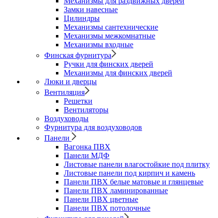
Механизмы для раздвижных дверей
Замки навесные
Цилиндры
Механизмы сантехнические
Механизмы межкомнатные
Механизмы входные
Финская фурнитура
Ручки для финских дверей
Механизмы для финских дверей
Люки и дверцы
Вентиляция
Решетки
Вентиляторы
Воздуховоды
Фурнитура для воздуховодов
Панели
Вагонка ПВХ
Панели МДФ
Листовые панели влагостойкие под плитку
Листовые панели под кирпич и камень
Панели ПВХ белые матовые и глянцевые
Панели ПВХ ламинированные
Панели ПВХ цветные
Панели ПВХ потолочные