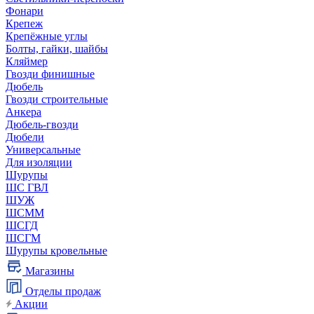
Фонари
Крепеж
Крепёжные углы
Болты, гайки, шайбы
Кляймер
Гвозди финишные
Дюбель
Гвозди строительные
Анкера
Дюбель-гвозди
Дюбели
Универсальные
Для изоляции
Шурупы
ШС ГВЛ
ШУЖ
ШСММ
ШСГД
ШСГМ
Шурупы кровельные
Магазины
Отделы продаж
Акции