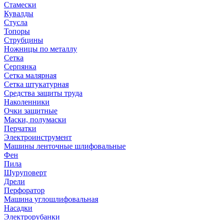
Стамески
Кувалды
Стусла
Топоры
Струбцины
Ножницы по металлу
Сетка
Серпянка
Сетка малярная
Сетка штукатурная
Средства защиты труда
Наколенники
Очки защитные
Маски, полумаски
Перчатки
Электроинструмент
Машины ленточные шлифовальные
Фен
Пила
Шуруповерт
Дрели
Перфоратор
Машина углошлифовальная
Насадки
Электрорубанки