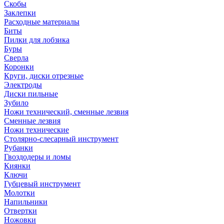
Скобы
Заклепки
Расходные материалы
Биты
Пилки для лобзика
Буры
Сверла
Коронки
Круги, диски отрезные
Электроды
Диски пильные
Зубило
Ножи технический, сменные лезвия
Сменные лезвия
Ножи технические
Столярно-слесарный инструмент
Рубанки
Гвоздодеры и ломы
Киянки
Ключи
Губцевый инструмент
Молотки
Напильники
Отвертки
Ножовки