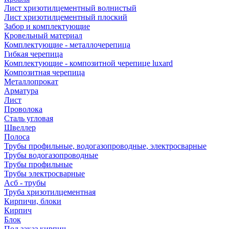
Лист хризотилцементный волнистый
Лист хризотилцементный плоский
Забор и комплектующие
Кровельный материал
Комплектующие - металлочерепица
Гибкая черепица
Комплектующие - композитной черепице luxard
Композитная черепица
Металлопрокат
Арматура
Лист
Проволока
Сталь угловая
Швеллер
Полоса
Трубы профильные, водогазопроводные, электросварные
Трубы водогазопроводные
Трубы профильные
Трубы электросварные
Асб - трубы
Труба хризотилцементная
Кирпичи, блоки
Кирпич
Блок
Под заказ кирпич