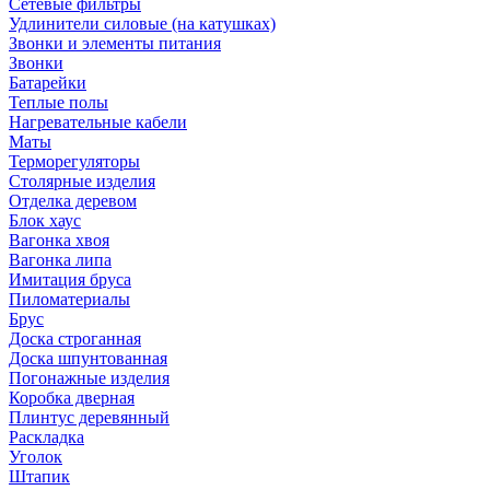
Сетевые фильтры
Удлинители силовые (на катушках)
Звонки и элементы питания
Звонки
Батарейки
Теплые полы
Нагревательные кабели
Маты
Терморегуляторы
Столярные изделия
Отделка деревом
Блок хаус
Вагонка хвоя
Вагонка липа
Имитация бруса
Пиломатериалы
Брус
Доска строганная
Доска шпунтованная
Погонажные изделия
Коробка дверная
Плинтус деревянный
Раскладка
Уголок
Штапик