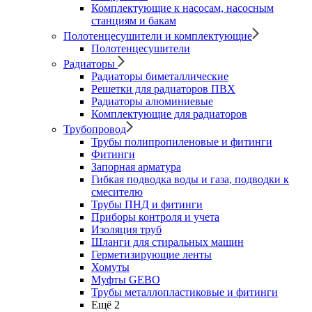
Комплектующие к насосам, насосным
станциям и бакам
Полотенцесушители и комплектующие
Полотенцесушители
Радиаторы
Радиаторы биметаллические
Решетки для радиаторов ПВХ
Радиаторы алюминиевые
Комплектующие для радиаторов
Трубопровод
Трубы полипропиленовые и фитинги
Фитинги
Запорная арматура
Гибкая подводка воды и газа, подводки к
смесителю
Трубы ПНД и фитинги
Приборы контроля и учета
Изоляция труб
Шланги для стиральных машин
Герметизирующие ленты
Хомуты
Муфты GEBO
Трубы металлопластиковые и фитинги
Ещё 2