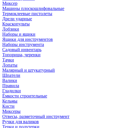
Миксер
Машины плоскошлифовальные
Термоклеевые пистолеты
Дрели ударные
Краскопульты
Лобзики
Наборы и ящики
Ящики для инструментов
Наборы инструмента
Садовый инвентарь
Топорища, черенки
Тачки
Лопаты
Малярный и штукатурный
Шпатели
Валики
Правила
Гладилки
Ёмкости строительные
Кельмы
Кисти
Миксеры
Отвесы, разметочный инструмент
Ручки для валиков
Терки и полутерки