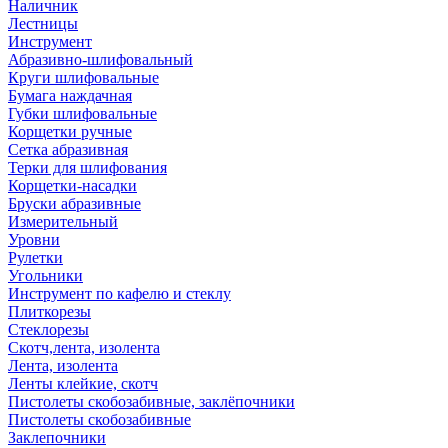
Наличник
Лестницы
Инструмент
Абразивно-шлифовальный
Круги шлифовальные
Бумага наждачная
Губки шлифовальные
Корщетки ручные
Сетка абразивная
Терки для шлифования
Корщетки-насадки
Бруски абразивные
Измерительный
Уровни
Рулетки
Угольники
Инструмент по кафелю и стеклу
Плиткорезы
Стеклорезы
Скотч,лента, изолента
Лента, изолента
Ленты клейкие, скотч
Пистолеты скобозабивные, заклёпочники
Пистолеты скобозабивные
Заклепочники