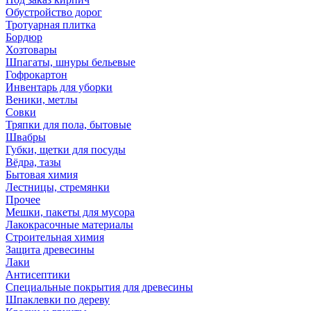
Обустройство дорог
Тротуарная плитка
Бордюр
Хозтовары
Шпагаты, шнуры бельевые
Гофрокартон
Инвентарь для уборки
Веники, метлы
Совки
Тряпки для пола, бытовые
Швабры
Губки, щетки для посуды
Вёдра, тазы
Бытовая химия
Лестницы, стремянки
Прочее
Мешки, пакеты для мусора
Лакокрасочные материалы
Строительная химия
Защита древесины
Лаки
Антисептики
Специальные покрытия для древесины
Шпаклевки по дереву