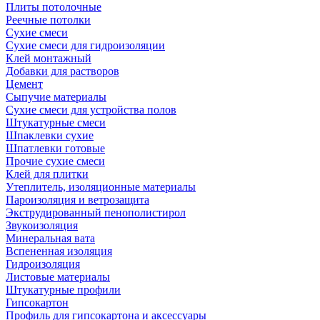
Плиты потолочные
Реечные потолки
Сухие смеси
Сухие смеси для гидроизоляции
Клей монтажный
Добавки для растворов
Цемент
Сыпучие материалы
Сухие смеси для устройства полов
Штукатурные смеси
Шпаклевки сухие
Шпатлевки готовые
Прочие сухие смеси
Клей для плитки
Утеплитель, изоляционные материалы
Пароизоляция и ветрозащита
Экструдированный пенополистирол
Звукоизоляция
Минеральная вата
Вспененная изоляция
Гидроизоляция
Листовые материалы
Штукатурные профили
Гипсокартон
Профиль для гипсокартона и аксессуары