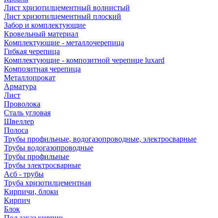
Лист хризотилцементный волнистый
Лист хризотилцементный плоский
Забор и комплектующие
Кровельный материал
Комплектующие - металлочерепица
Гибкая черепица
Комплектующие - композитной черепице luxard
Композитная черепица
Металлопрокат
Арматура
Лист
Проволока
Сталь угловая
Швеллер
Полоса
Трубы профильные, водогазопроводные, электросварные
Трубы водогазопроводные
Трубы профильные
Трубы электросварные
Асб - трубы
Труба хризотилцементная
Кирпичи, блоки
Кирпич
Блок
Под заказ кирпич