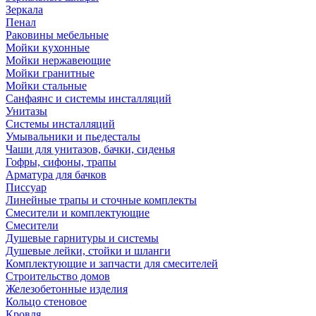
Зеркала
Пенал
Раковины мебельные
Мойки кухонные
Мойки нержавеющие
Мойки гранитные
Мойки стальные
Санфаянс и системы инсталляций
Унитазы
Системы инсталляций
Умывальники и пьедесталы
Чаши для унитазов, бачки, сиденья
Гофры, сифоны, трапы
Арматура для бачков
Писсуар
Линейные трапы и сточные комплекты
Смесители и комплектующие
Смесители
Душевые гарнитуры и системы
Душевые лейки, стойки и шланги
Комплектующие и запчасти для смесителей
Строительство домов
Железобетонные изделия
Кольцо стеновое
Кровля