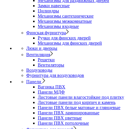
Механизмы для раздвижных дверей
Замки навесные
Цилиндры
Механизмы сантехнические
Механизмы межкомнатные
Механизмы входные
Финская фурнитура
Ручки для финских дверей
Механизмы для финских дверей
Люки и дверцы
Вентиляция
Решетки
Вентиляторы
Воздуховоды
Фурнитура для воздуховодов
Панели
Вагонка ПВХ
Панели МДФ
Листовые панели влагостойкие под плитку
Листовые панели под кирпич и камень
Панели ПВХ белые матовые и глянцевые
Панели ПВХ ламинированные
Панели ПВХ цветные
Панели ПВХ потолочные