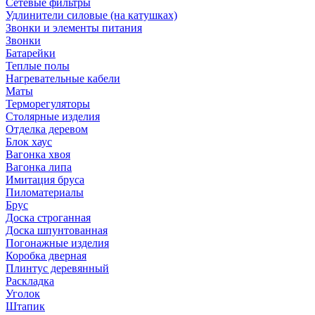
Сетевые фильтры
Удлинители силовые (на катушках)
Звонки и элементы питания
Звонки
Батарейки
Теплые полы
Нагревательные кабели
Маты
Терморегуляторы
Столярные изделия
Отделка деревом
Блок хаус
Вагонка хвоя
Вагонка липа
Имитация бруса
Пиломатериалы
Брус
Доска строганная
Доска шпунтованная
Погонажные изделия
Коробка дверная
Плинтус деревянный
Раскладка
Уголок
Штапик