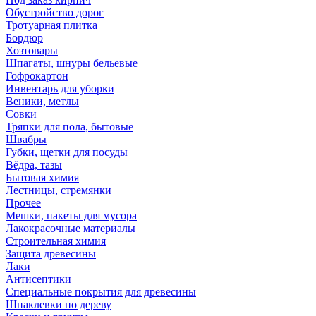
Обустройство дорог
Тротуарная плитка
Бордюр
Хозтовары
Шпагаты, шнуры бельевые
Гофрокартон
Инвентарь для уборки
Веники, метлы
Совки
Тряпки для пола, бытовые
Швабры
Губки, щетки для посуды
Вёдра, тазы
Бытовая химия
Лестницы, стремянки
Прочее
Мешки, пакеты для мусора
Лакокрасочные материалы
Строительная химия
Защита древесины
Лаки
Антисептики
Специальные покрытия для древесины
Шпаклевки по дереву