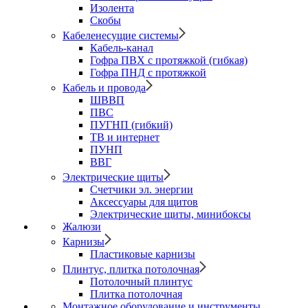
Изолента
Скобы
Кабеленесущие системы
Кабель-канал
Гофра ПВХ с протяжкой (гибкая)
Гофра ПНД с протяжкой
Кабель и провода
ШВВП
ПВС
ПУГНП (гибкий)
ТВ и интернет
ПУНП
ВВГ
Электрические щиты
Счетчики эл. энергии
Аксессуары для щитов
Электрические щиты, минибоксы
Жалюзи
Карнизы
Пластиковые карнизы
Плинтус, плитка потолочная
Потолочный плинтус
Плитка потолочная
Монтажное оборудование и инструменты