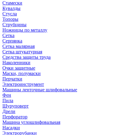
Стамески
Кувалды
Стусла
Топоры
Струбцины
Ножницы по металлу
Сетка
Серпянка
Сетка малярная
Сетка штукатурная
Средства защиты труда
Наколенники
Очки защитные
Маски, полумаски
Перчатки
Электроинструмент
Машины ленточные шлифовальные
Фен
Пила
Шуруповерт
Дрели
Перфоратор
Машина углошлифовальная
Насадки
Электрорубанки