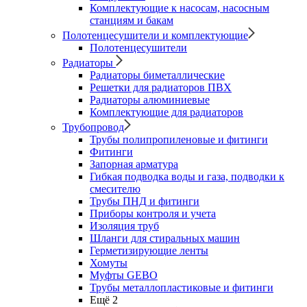
Комплектующие к насосам, насосным
станциям и бакам
Полотенцесушители и комплектующие
Полотенцесушители
Радиаторы
Радиаторы биметаллические
Решетки для радиаторов ПВХ
Радиаторы алюминиевые
Комплектующие для радиаторов
Трубопровод
Трубы полипропиленовые и фитинги
Фитинги
Запорная арматура
Гибкая подводка воды и газа, подводки к
смесителю
Трубы ПНД и фитинги
Приборы контроля и учета
Изоляция труб
Шланги для стиральных машин
Герметизирующие ленты
Хомуты
Муфты GEBO
Трубы металлопластиковые и фитинги
Ещё 2