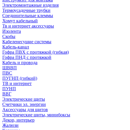
Электромонтажные изделия
Термоусадочные трубки
Соединительные клеммы
Хомут кабельный
Тв и интернет аксессуары
Изолента
Скобы
Кабеленесущие системы
Кабель-канал
Гофра ПВХ с протяжкой (гибкая)
Гофра ПНД с протяжкой
Кабель и провода
ШВВП
ПВС
ПУГНП (гибкий)
ТВ и интернет
ПУНП
ВВГ
Электрические щиты
Счетчики эл. энергии
Аксессуары для щитов
Электрические щиты, минибоксы
Декор, интерьер
Жалюзи