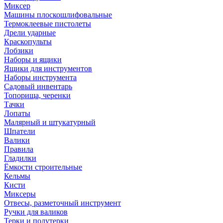
Миксер
Машины плоскошлифовальные
Термоклеевые пистолеты
Дрели ударные
Краскопульты
Лобзики
Наборы и ящики
Ящики для инструментов
Наборы инструмента
Садовый инвентарь
Топорища, черенки
Тачки
Лопаты
Малярный и штукатурный
Шпатели
Валики
Правила
Гладилки
Ёмкости строительные
Кельмы
Кисти
Миксеры
Отвесы, разметочный инструмент
Ручки для валиков
Терки и полутерки