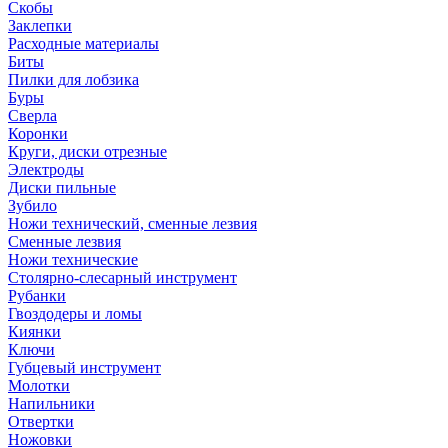
Скобы
Заклепки
Расходные материалы
Биты
Пилки для лобзика
Буры
Сверла
Коронки
Круги, диски отрезные
Электроды
Диски пильные
Зубило
Ножи технический, сменные лезвия
Сменные лезвия
Ножи технические
Столярно-слесарный инструмент
Рубанки
Гвоздодеры и ломы
Киянки
Ключи
Губцевый инструмент
Молотки
Напильники
Отвертки
Ножовки