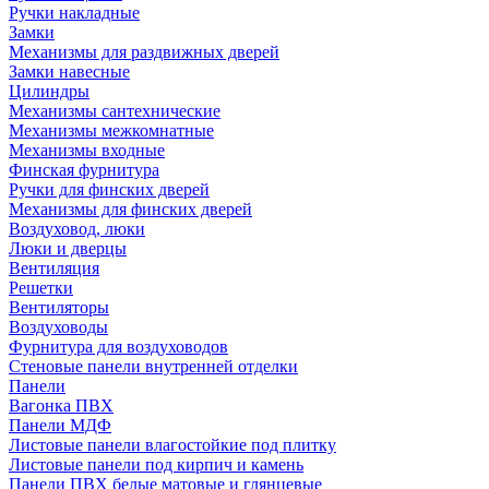
Ручки накладные
Замки
Механизмы для раздвижных дверей
Замки навесные
Цилиндры
Механизмы сантехнические
Механизмы межкомнатные
Механизмы входные
Финская фурнитура
Ручки для финских дверей
Механизмы для финских дверей
Воздуховод, люки
Люки и дверцы
Вентиляция
Решетки
Вентиляторы
Воздуховоды
Фурнитура для воздуховодов
Стеновые панели внутренней отделки
Панели
Вагонка ПВХ
Панели МДФ
Листовые панели влагостойкие под плитку
Листовые панели под кирпич и камень
Панели ПВХ белые матовые и глянцевые