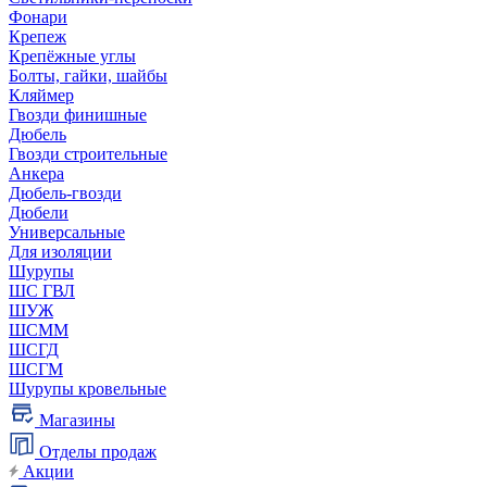
Фонари
Крепеж
Крепёжные углы
Болты, гайки, шайбы
Кляймер
Гвозди финишные
Дюбель
Гвозди строительные
Анкера
Дюбель-гвозди
Дюбели
Универсальные
Для изоляции
Шурупы
ШС ГВЛ
ШУЖ
ШСММ
ШСГД
ШСГМ
Шурупы кровельные
Магазины
Отделы продаж
Акции