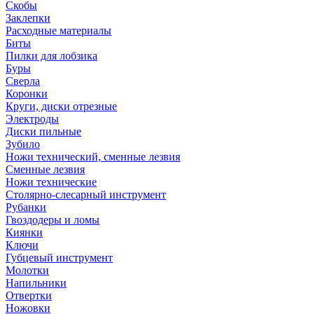
Скобы
Заклепки
Расходные материалы
Биты
Пилки для лобзика
Буры
Сверла
Коронки
Круги, диски отрезные
Электроды
Диски пильные
Зубило
Ножи технический, сменные лезвия
Сменные лезвия
Ножи технические
Столярно-слесарный инструмент
Рубанки
Гвоздодеры и ломы
Киянки
Ключи
Губцевый инструмент
Молотки
Напильники
Отвертки
Ножовки