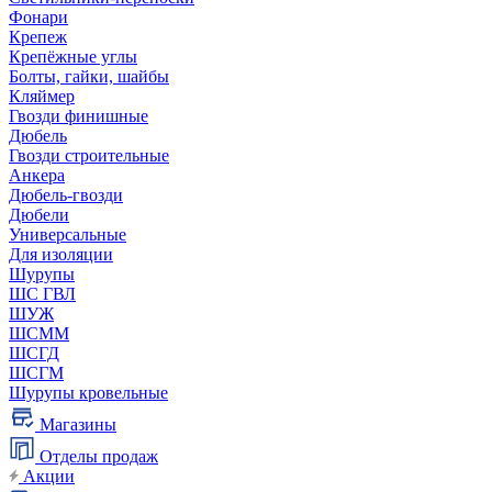
Фонари
Крепеж
Крепёжные углы
Болты, гайки, шайбы
Кляймер
Гвозди финишные
Дюбель
Гвозди строительные
Анкера
Дюбель-гвозди
Дюбели
Универсальные
Для изоляции
Шурупы
ШС ГВЛ
ШУЖ
ШСММ
ШСГД
ШСГМ
Шурупы кровельные
Магазины
Отделы продаж
Акции