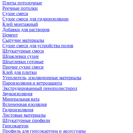
Плиты потолочные
Реечные потолки
Сухие смеси
Сухие смеси для гидроизоляции
Клей монтажный
Добавки для растворов
Цемент
Сыпучие материалы
Сухие смеси для устройства полов
Штукатурные смеси
Шпаклевки сухие
Шпатлевки готовые
Прочие сухие смеси
Клей для плитки
Утеплитель, изоляционные материалы
Пароизоляция и ветрозащита
Экструдированный пенополистирол
Звукоизоляция
Минеральная вата
Вспененная изоляция
Гидроизоляция
Листовые материалы
Штукатурные профили
Гипсокартон
Профиль для гипсокартона и аксессуары