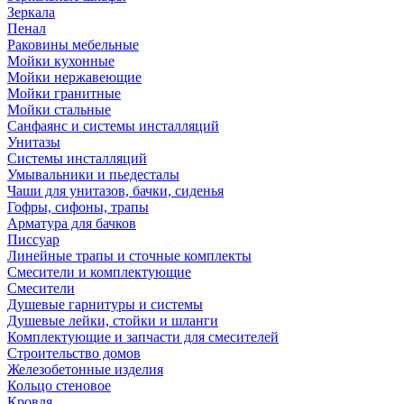
Зеркала
Пенал
Раковины мебельные
Мойки кухонные
Мойки нержавеющие
Мойки гранитные
Мойки стальные
Санфаянс и системы инсталляций
Унитазы
Системы инсталляций
Умывальники и пьедесталы
Чаши для унитазов, бачки, сиденья
Гофры, сифоны, трапы
Арматура для бачков
Писсуар
Линейные трапы и сточные комплекты
Смесители и комплектующие
Смесители
Душевые гарнитуры и системы
Душевые лейки, стойки и шланги
Комплектующие и запчасти для смесителей
Строительство домов
Железобетонные изделия
Кольцо стеновое
Кровля