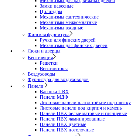
Механизмы для раздвижных дверей
Замки навесные
Цилиндры
Механизмы сантехнические
Механизмы межкомнатные
Механизмы входные
Финская фурнитура
Ручки для финских дверей
Механизмы для финских дверей
Люки и дверцы
Вентиляция
Решетки
Вентиляторы
Воздуховоды
Фурнитура для воздуховодов
Панели
Вагонка ПВХ
Панели МДФ
Листовые панели влагостойкие под плитку
Листовые панели под кирпич и камень
Панели ПВХ белые матовые и глянцевые
Панели ПВХ ламинированные
Панели ПВХ цветные
Панели ПВХ потолочные