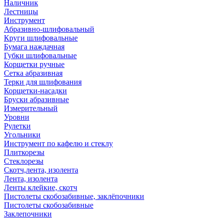
Наличник
Лестницы
Инструмент
Абразивно-шлифовальный
Круги шлифовальные
Бумага наждачная
Губки шлифовальные
Корщетки ручные
Сетка абразивная
Терки для шлифования
Корщетки-насадки
Бруски абразивные
Измерительный
Уровни
Рулетки
Угольники
Инструмент по кафелю и стеклу
Плиткорезы
Стеклорезы
Скотч,лента, изолента
Лента, изолента
Ленты клейкие, скотч
Пистолеты скобозабивные, заклёпочники
Пистолеты скобозабивные
Заклепочники