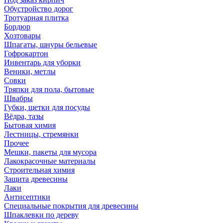
Обустройство дорог
Тротуарная плитка
Бордюр
Хозтовары
Шпагаты, шнуры бельевые
Гофрокартон
Инвентарь для уборки
Веники, метлы
Совки
Тряпки для пола, бытовые
Швабры
Губки, щетки для посуды
Вёдра, тазы
Бытовая химия
Лестницы, стремянки
Прочее
Мешки, пакеты для мусора
Лакокрасочные материалы
Строительная химия
Защита древесины
Лаки
Антисептики
Специальные покрытия для древесины
Шпаклевки по дереву