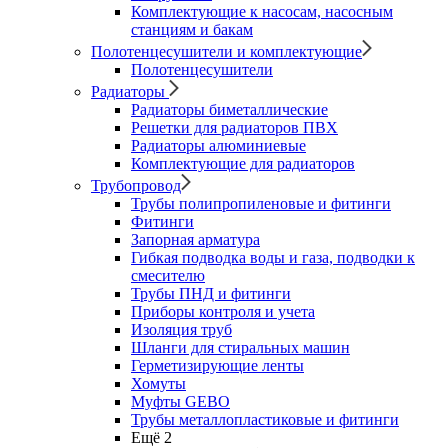
Комплектующие к насосам, насосным
станциям и бакам
Полотенцесушители и комплектующие
Полотенцесушители
Радиаторы
Радиаторы биметаллические
Решетки для радиаторов ПВХ
Радиаторы алюминиевые
Комплектующие для радиаторов
Трубопровод
Трубы полипропиленовые и фитинги
Фитинги
Запорная арматура
Гибкая подводка воды и газа, подводки к
смесителю
Трубы ПНД и фитинги
Приборы контроля и учета
Изоляция труб
Шланги для стиральных машин
Герметизирующие ленты
Хомуты
Муфты GEBO
Трубы металлопластиковые и фитинги
Ещё 2