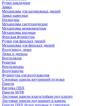
Ручки накладные
Замки
Механизмы для раздвижных дверей
Замки навесные
Цилиндры
Механизмы сантехнические
Механизмы межкомнатные
Механизмы входные
Финская фурнитура
Ручки для финских дверей
Механизмы для финских дверей
Воздуховод, люки
Люки и дверцы
Вентиляция
Решетки
Вентиляторы
Воздуховоды
Фурнитура для воздуховодов
Стеновые панели внутренней отделки
Панели
Вагонка ПВХ
Панели МДФ
Листовые панели влагостойкие под плитку
Листовые панели под кирпич и камень
Панели ПВХ белые матовые и глянцевые