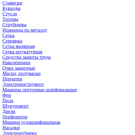
Стамески
Кувалды
Стусла
Топоры
Струбцины
Ножницы по металлу
Сетка
Серпянка
Сетка малярная
Сетка штукатурная
Средства защиты труда
Наколенники
Очки защитные
Маски, полумаски
Перчатки
Электроинструмент
Машины ленточные шлифовальные
Фен
Пила
Шуруповерт
Дрели
Перфоратор
Машина углошлифовальная
Насадки
Электрорубанки