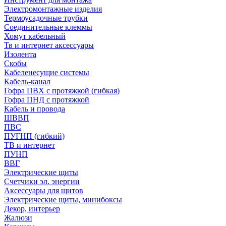
Электромонтажные изделия
Термоусадочные трубки
Соединительные клеммы
Хомут кабельный
Тв и интернет аксессуары
Изолента
Скобы
Кабеленесущие системы
Кабель-канал
Гофра ПВХ с протяжкой (гибкая)
Гофра ПНД с протяжкой
Кабель и провода
ШВВП
ПВС
ПУГНП (гибкий)
ТВ и интернет
ПУНП
ВВГ
Электрические щиты
Счетчики эл. энергии
Аксессуары для щитов
Электрические щиты, минибоксы
Декор, интерьер
Жалюзи