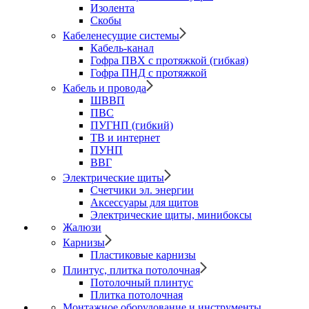
Изолента
Скобы
Кабеленесущие системы
Кабель-канал
Гофра ПВХ с протяжкой (гибкая)
Гофра ПНД с протяжкой
Кабель и провода
ШВВП
ПВС
ПУГНП (гибкий)
ТВ и интернет
ПУНП
ВВГ
Электрические щиты
Счетчики эл. энергии
Аксессуары для щитов
Электрические щиты, минибоксы
Жалюзи
Карнизы
Пластиковые карнизы
Плинтус, плитка потолочная
Потолочный плинтус
Плитка потолочная
Монтажное оборудование и инструменты