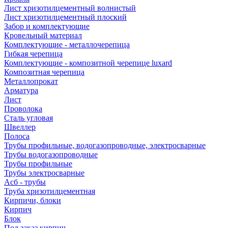
Лист хризотилцементный волнистый
Лист хризотилцементный плоский
Забор и комплектующие
Кровельный материал
Комплектующие - металлочерепица
Гибкая черепица
Комплектующие - композитной черепице luxard
Композитная черепица
Металлопрокат
Арматура
Лист
Проволока
Сталь угловая
Швеллер
Полоса
Трубы профильные, водогазопроводные, электросварные
Трубы водогазопроводные
Трубы профильные
Трубы электросварные
Асб - трубы
Труба хризотилцементная
Кирпичи, блоки
Кирпич
Блок
Под заказ кирпич