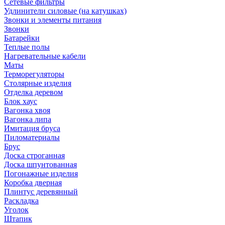
Сетевые фильтры
Удлинители силовые (на катушках)
Звонки и элементы питания
Звонки
Батарейки
Теплые полы
Нагревательные кабели
Маты
Терморегуляторы
Столярные изделия
Отделка деревом
Блок хаус
Вагонка хвоя
Вагонка липа
Имитация бруса
Пиломатериалы
Брус
Доска строганная
Доска шпунтованная
Погонажные изделия
Коробка дверная
Плинтус деревянный
Раскладка
Уголок
Штапик