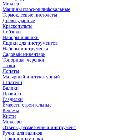
Миксер
Машины плоскошлифовальные
Термоклеевые пистолеты
Дрели ударные
Краскопульты
Лобзики
Наборы и ящики
Ящики для инструментов
Наборы инструмента
Садовый инвентарь
Топорища, черенки
Тачки
Лопаты
Малярный и штукатурный
Шпатели
Валики
Правила
Гладилки
Ёмкости строительные
Кельмы
Кисти
Миксеры
Отвесы, разметочный инструмент
Ручки для валиков
Терки и полутерки