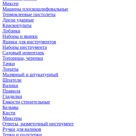
Миксер
Машины плоскошлифовальные
Термоклеевые пистолеты
Дрели ударные
Краскопульты
Лобзики
Наборы и ящики
Ящики для инструментов
Наборы инструмента
Садовый инвентарь
Топорища, черенки
Тачки
Лопаты
Малярный и штукатурный
Шпатели
Валики
Правила
Гладилки
Ёмкости строительные
Кельмы
Кисти
Миксеры
Отвесы, разметочный инструмент
Ручки для валиков
Терки и полутерки