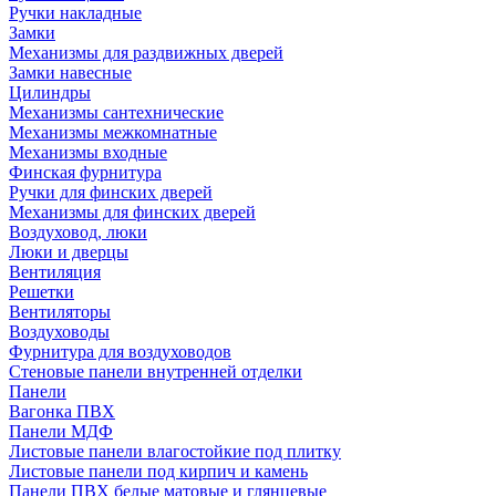
Ручки накладные
Замки
Механизмы для раздвижных дверей
Замки навесные
Цилиндры
Механизмы сантехнические
Механизмы межкомнатные
Механизмы входные
Финская фурнитура
Ручки для финских дверей
Механизмы для финских дверей
Воздуховод, люки
Люки и дверцы
Вентиляция
Решетки
Вентиляторы
Воздуховоды
Фурнитура для воздуховодов
Стеновые панели внутренней отделки
Панели
Вагонка ПВХ
Панели МДФ
Листовые панели влагостойкие под плитку
Листовые панели под кирпич и камень
Панели ПВХ белые матовые и глянцевые