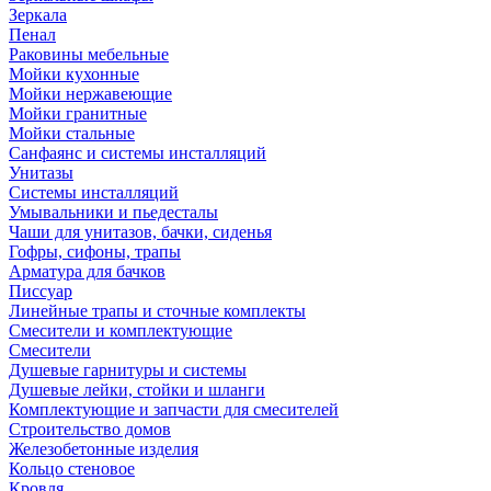
Зеркала
Пенал
Раковины мебельные
Мойки кухонные
Мойки нержавеющие
Мойки гранитные
Мойки стальные
Санфаянс и системы инсталляций
Унитазы
Системы инсталляций
Умывальники и пьедесталы
Чаши для унитазов, бачки, сиденья
Гофры, сифоны, трапы
Арматура для бачков
Писсуар
Линейные трапы и сточные комплекты
Смесители и комплектующие
Смесители
Душевые гарнитуры и системы
Душевые лейки, стойки и шланги
Комплектующие и запчасти для смесителей
Строительство домов
Железобетонные изделия
Кольцо стеновое
Кровля