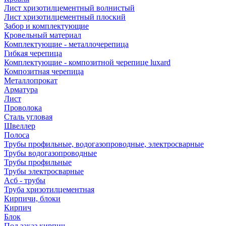
Лист хризотилцементный волнистый
Лист хризотилцементный плоский
Забор и комплектующие
Кровельный материал
Комплектующие - металлочерепица
Гибкая черепица
Комплектующие - композитной черепице luxard
Композитная черепица
Металлопрокат
Арматура
Лист
Проволока
Сталь угловая
Швеллер
Полоса
Трубы профильные, водогазопроводные, электросварные
Трубы водогазопроводные
Трубы профильные
Трубы электросварные
Асб - трубы
Труба хризотилцементная
Кирпичи, блоки
Кирпич
Блок
Под заказ кирпич