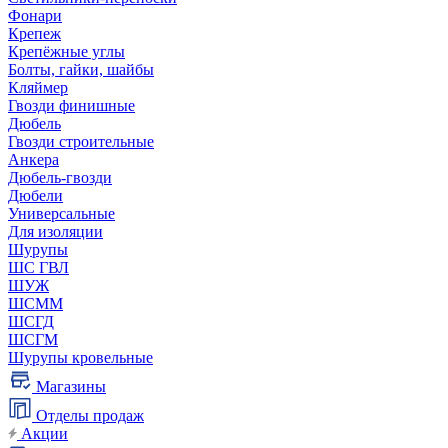
Фонари
Крепеж
Крепёжные углы
Болты, гайки, шайбы
Кляймер
Гвозди финишные
Дюбель
Гвозди строительные
Анкера
Дюбель-гвозди
Дюбели
Универсальные
Для изоляции
Шурупы
ШС ГВЛ
ШУЖ
ШСММ
ШСГД
ШСГМ
Шурупы кровельные
Магазины
Отделы продаж
Акции