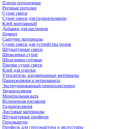
Плиты потолочные
Реечные потолки
Сухие смеси
Сухие смеси для гидроизоляции
Клей монтажный
Добавки для растворов
Цемент
Сыпучие материалы
Сухие смеси для устройства полов
Штукатурные смеси
Шпаклевки сухие
Шпатлевки готовые
Прочие сухие смеси
Клей для плитки
Утеплитель, изоляционные материалы
Пароизоляция и ветрозащита
Экструдированный пенополистирол
Звукоизоляция
Минеральная вата
Вспененная изоляция
Гидроизоляция
Листовые материалы
Штукатурные профили
Гипсокартон
Профиль для гипсокартона и аксессуары