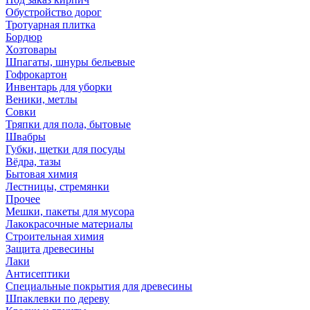
Обустройство дорог
Тротуарная плитка
Бордюр
Хозтовары
Шпагаты, шнуры бельевые
Гофрокартон
Инвентарь для уборки
Веники, метлы
Совки
Тряпки для пола, бытовые
Швабры
Губки, щетки для посуды
Вёдра, тазы
Бытовая химия
Лестницы, стремянки
Прочее
Мешки, пакеты для мусора
Лакокрасочные материалы
Строительная химия
Защита древесины
Лаки
Антисептики
Специальные покрытия для древесины
Шпаклевки по дереву