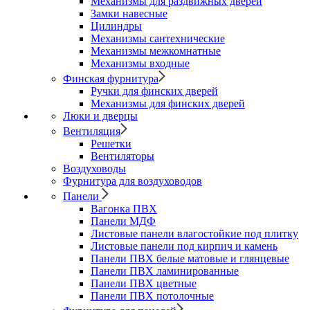
Механизмы для раздвижных дверей
Замки навесные
Цилиндры
Механизмы сантехнические
Механизмы межкомнатные
Механизмы входные
Финская фурнитура
Ручки для финских дверей
Механизмы для финских дверей
Люки и дверцы
Вентиляция
Решетки
Вентиляторы
Воздуховоды
Фурнитура для воздуховодов
Панели
Вагонка ПВХ
Панели МДФ
Листовые панели влагостойкие под плитку
Листовые панели под кирпич и камень
Панели ПВХ белые матовые и глянцевые
Панели ПВХ ламинированные
Панели ПВХ цветные
Панели ПВХ потолочные