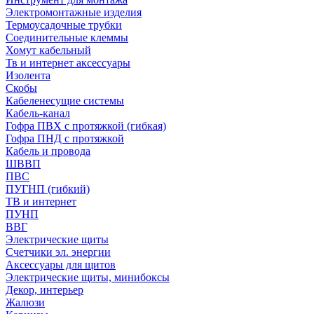
Электромонтажные изделия
Термоусадочные трубки
Соединительные клеммы
Хомут кабельный
Тв и интернет аксессуары
Изолента
Скобы
Кабеленесущие системы
Кабель-канал
Гофра ПВХ с протяжкой (гибкая)
Гофра ПНД с протяжкой
Кабель и провода
ШВВП
ПВС
ПУГНП (гибкий)
ТВ и интернет
ПУНП
ВВГ
Электрические щиты
Счетчики эл. энергии
Аксессуары для щитов
Электрические щиты, минибоксы
Декор, интерьер
Жалюзи