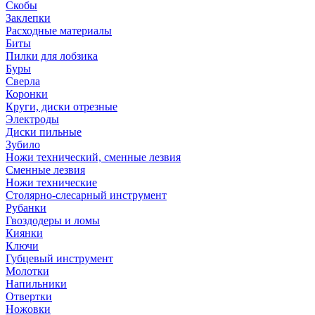
Скобы
Заклепки
Расходные материалы
Биты
Пилки для лобзика
Буры
Сверла
Коронки
Круги, диски отрезные
Электроды
Диски пильные
Зубило
Ножи технический, сменные лезвия
Сменные лезвия
Ножи технические
Столярно-слесарный инструмент
Рубанки
Гвоздодеры и ломы
Киянки
Ключи
Губцевый инструмент
Молотки
Напильники
Отвертки
Ножовки