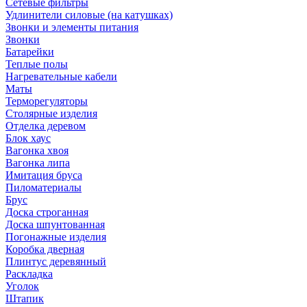
Сетевые фильтры
Удлинители силовые (на катушках)
Звонки и элементы питания
Звонки
Батарейки
Теплые полы
Нагревательные кабели
Маты
Терморегуляторы
Столярные изделия
Отделка деревом
Блок хаус
Вагонка хвоя
Вагонка липа
Имитация бруса
Пиломатериалы
Брус
Доска строганная
Доска шпунтованная
Погонажные изделия
Коробка дверная
Плинтус деревянный
Раскладка
Уголок
Штапик