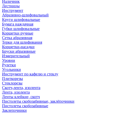
Наличник
Лестницы
Инструмент
Абразивно-шлифовальный
Круги шлифовальные
Бумага наждачная
Губки шлифовальные
Корщетки ручные
Сетка абразивная
Терки для шлифования
Корщетки-насадки
Бруски абразивные
Измерительный
Уровни
Рулетки
Угольники
Инструмент по кафелю и стеклу
Плиткорезы
Стеклорезы
Скотч,лента, изолента
Лента, изолента
Ленты клейкие, скотч
Пистолеты скобозабивные, заклёпочники
Пистолеты скобозабивные
Заклепочники