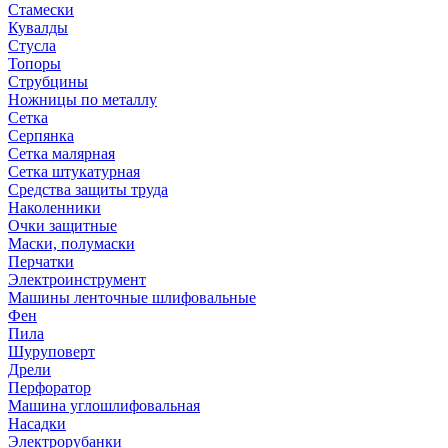
Стамески
Кувалды
Стусла
Топоры
Струбцины
Ножницы по металлу
Сетка
Серпянка
Сетка малярная
Сетка штукатурная
Средства защиты труда
Наколенники
Очки защитные
Маски, полумаски
Перчатки
Электроинструмент
Машины ленточные шлифовальные
Фен
Пила
Шуруповерт
Дрели
Перфоратор
Машина углошлифовальная
Насадки
Электрорубанки