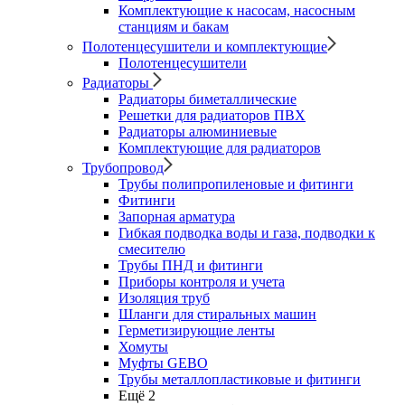
Комплектующие к насосам, насосным
станциям и бакам
Полотенцесушители и комплектующие
Полотенцесушители
Радиаторы
Радиаторы биметаллические
Решетки для радиаторов ПВХ
Радиаторы алюминиевые
Комплектующие для радиаторов
Трубопровод
Трубы полипропиленовые и фитинги
Фитинги
Запорная арматура
Гибкая подводка воды и газа, подводки к
смесителю
Трубы ПНД и фитинги
Приборы контроля и учета
Изоляция труб
Шланги для стиральных машин
Герметизирующие ленты
Хомуты
Муфты GEBO
Трубы металлопластиковые и фитинги
Ещё 2