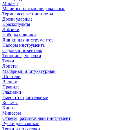
Миксер
Машины плоскошлифовальные
Термоклеевые пистолеты
Дрели ударные
Краскопульты
Лобзики
Наборы и ящики
Ящики для инструментов
Наборы инструмента
Садовый инвентарь
Топорища, черенки
Тачки
Лопаты
Малярный и штукатурный
Шпатели
Валики
Правила
Гладилки
Ёмкости строительные
Кельмы
Кисти
Миксеры
Отвесы, разметочный инструмент
Ручки для валиков
Терки и полутерки