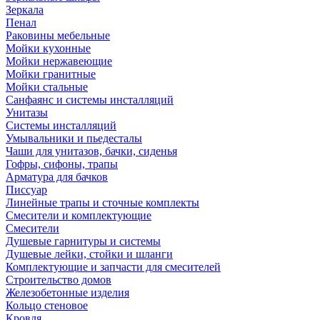
Зеркала
Пенал
Раковины мебельные
Мойки кухонные
Мойки нержавеющие
Мойки гранитные
Мойки стальные
Санфаянс и системы инсталляций
Унитазы
Системы инсталляций
Умывальники и пьедесталы
Чаши для унитазов, бачки, сиденья
Гофры, сифоны, трапы
Арматура для бачков
Писсуар
Линейные трапы и сточные комплекты
Смесители и комплектующие
Смесители
Душевые гарнитуры и системы
Душевые лейки, стойки и шланги
Комплектующие и запчасти для смесителей
Строительство домов
Железобетонные изделия
Кольцо стеновое
Кровля