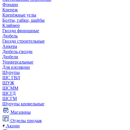
Фонари
Крепеж
Крепёжные углы
Болты, гайки, шайбы
Кляймер
Гвозди финишные
Дюбель
Гвозди строительные
Анкера
Дюбель-гвозди
Дюбели
Универсальные
Для изоляции
Шурупы
ШС ГВЛ
ШУЖ
ШСММ
ШСГД
ШСГМ
Шурупы кровельные
Магазины
Отделы продаж
Акции