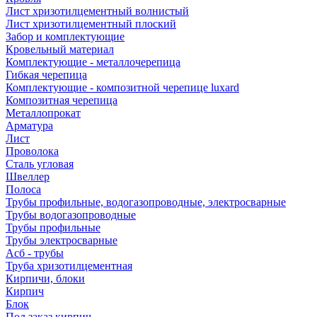
Лист хризотилцементный волнистый
Лист хризотилцементный плоский
Забор и комплектующие
Кровельный материал
Комплектующие - металлочерепица
Гибкая черепица
Комплектующие - композитной черепице luxard
Композитная черепица
Металлопрокат
Арматура
Лист
Проволока
Сталь угловая
Швеллер
Полоса
Трубы профильные, водогазопроводные, электросварные
Трубы водогазопроводные
Трубы профильные
Трубы электросварные
Асб - трубы
Труба хризотилцементная
Кирпичи, блоки
Кирпич
Блок
Под заказ кирпич