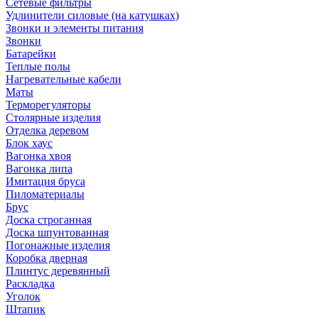
Сетевые фильтры
Удлинители силовые (на катушках)
Звонки и элементы питания
Звонки
Батарейки
Теплые полы
Нагревательные кабели
Маты
Терморегуляторы
Столярные изделия
Отделка деревом
Блок хаус
Вагонка хвоя
Вагонка липа
Имитация бруса
Пиломатериалы
Брус
Доска строганная
Доска шпунтованная
Погонажные изделия
Коробка дверная
Плинтус деревянный
Раскладка
Уголок
Штапик