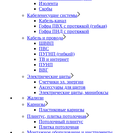
Изолента
Скобы
Кабеленесущие системы
Кабель-канал
Гофра ПВХ с протяжкой (гибкая)
Гофра ПНД с протяжкой
Кабель и провода
ШВВП
ПВС
ПУГНП (гибкий)
ТВ и интернет
ПУНП
ВВГ
Электрические щиты
Счетчики эл. энергии
Аксессуары для щитов
Электрические щиты, минибоксы
Жалюзи
Карнизы
Пластиковые карнизы
Плинтус, плитка потолочная
Потолочный плинтус
Плитка потолочная
Монтажное оборудование и инструменты