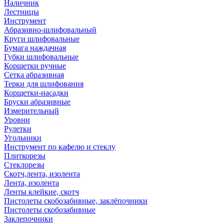
Наличник
Лестницы
Инструмент
Абразивно-шлифовальный
Круги шлифовальные
Бумага наждачная
Губки шлифовальные
Корщетки ручные
Сетка абразивная
Терки для шлифования
Корщетки-насадки
Бруски абразивные
Измерительный
Уровни
Рулетки
Угольники
Инструмент по кафелю и стеклу
Плиткорезы
Стеклорезы
Скотч,лента, изолента
Лента, изолента
Ленты клейкие, скотч
Пистолеты скобозабивные, заклёпочники
Пистолеты скобозабивные
Заклепочники