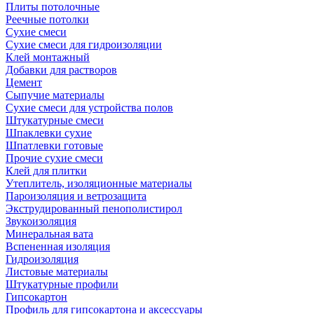
Плиты потолочные
Реечные потолки
Сухие смеси
Сухие смеси для гидроизоляции
Клей монтажный
Добавки для растворов
Цемент
Сыпучие материалы
Сухие смеси для устройства полов
Штукатурные смеси
Шпаклевки сухие
Шпатлевки готовые
Прочие сухие смеси
Клей для плитки
Утеплитель, изоляционные материалы
Пароизоляция и ветрозащита
Экструдированный пенополистирол
Звукоизоляция
Минеральная вата
Вспененная изоляция
Гидроизоляция
Листовые материалы
Штукатурные профили
Гипсокартон
Профиль для гипсокартона и аксессуары