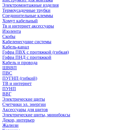
Электромонтажные изделия
Термоусадочные трубки
Соединительные клеммы
Хомут кабельный
Тв и интернет аксессуары
Изолента
Скобы
Кабеленесущие системы
Кабель-канал
Гофра ПВХ с протяжкой (гибкая)
Гофра ПНД с протяжкой
Кабель и провода
ШВВП
ПВС
ПУГНП (гибкий)
ТВ и интернет
ПУНП
ВВГ
Электрические щиты
Счетчики эл. энергии
Аксессуары для щитов
Электрические щиты, минибоксы
Декор, интерьер
Жалюзи