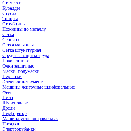
Стамески
Кувалды
Стусла
Топоры
Струбцины
Ножницы по металлу
Сетка
Серпянка
Сетка малярная
Сетка штукатурная
Средства защиты труда
Наколенники
Очки защитные
Маски, полумаски
Перчатки
Электроинструмент
Машины ленточные шлифовальные
Фен
Пила
Шуруповерт
Дрели
Перфоратор
Машина углошлифовальная
Насадки
Электрорубанки