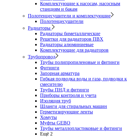
Комплектующие к насосам, насосным
станциям и бакам
Полотенцесушители и комплектующие
Полотенцесушители
Радиаторы
Радиаторы биметаллические
Решетки для радиаторов ПВХ
Радиаторы алюминиевые
Комплектующие для радиаторов
Трубопровод
Трубы полипропиленовые и фитинги
Фитинги
Запорная арматура
Гибкая подводка воды и газа, подводки к
смесителю
Трубы ПНД и фитинги
Приборы контроля и учета
Изоляция труб
Шланги для стиральных машин
Герметизирующие ленты
Хомуты
Муфты GEBO
Трубы металлопластиковые и фитинги
Ещё 2