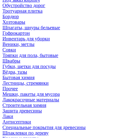
Обустройство дорог
Тротуарная плитка
Бордюр
Хозтовары
Шпагаты, шнуры бельевые
Гофрокартон
Инвентарь для уборки
Веники, метлы
Совки
Тряпки для пола, бытовые
Швабры
Губки, щетки для посуды
Вёдра, тазы
Бытовая химия
Лестницы, стремянки
Прочее
Мешки, пакеты для мусора
Лакокрасочные материалы
Строительная химия
Защита древесины
Лаки
Антисептики
Специальные покрытия для древесины
Шпаклевки по дереву