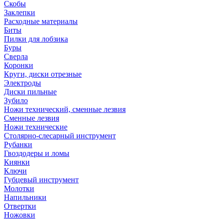
Скобы
Заклепки
Расходные материалы
Биты
Пилки для лобзика
Буры
Сверла
Коронки
Круги, диски отрезные
Электроды
Диски пильные
Зубило
Ножи технический, сменные лезвия
Сменные лезвия
Ножи технические
Столярно-слесарный инструмент
Рубанки
Гвоздодеры и ломы
Киянки
Ключи
Губцевый инструмент
Молотки
Напильники
Отвертки
Ножовки