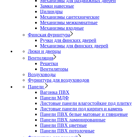
Механизмы для раздвижных дверей
Замки навесные
Цилиндры
Механизмы сантехнические
Механизмы межкомнатные
Механизмы входные
Финская фурнитура
Ручки для финских дверей
Механизмы для финских дверей
Люки и дверцы
Вентиляция
Решетки
Вентиляторы
Воздуховоды
Фурнитура для воздуховодов
Панели
Вагонка ПВХ
Панели МДФ
Листовые панели влагостойкие под плитку
Листовые панели под кирпич и камень
Панели ПВХ белые матовые и глянцевые
Панели ПВХ ламинированные
Панели ПВХ цветные
Панели ПВХ потолочные