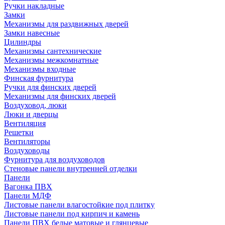
Ручки накладные
Замки
Механизмы для раздвижных дверей
Замки навесные
Цилиндры
Механизмы сантехнические
Механизмы межкомнатные
Механизмы входные
Финская фурнитура
Ручки для финских дверей
Механизмы для финских дверей
Воздуховод, люки
Люки и дверцы
Вентиляция
Решетки
Вентиляторы
Воздуховоды
Фурнитура для воздуховодов
Стеновые панели внутренней отделки
Панели
Вагонка ПВХ
Панели МДФ
Листовые панели влагостойкие под плитку
Листовые панели под кирпич и камень
Панели ПВХ белые матовые и глянцевые