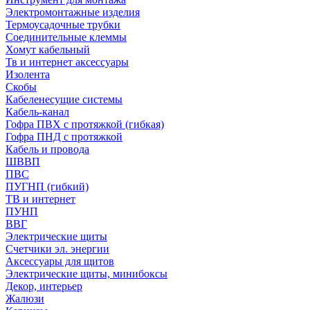
Электромонтажные изделия
Термоусадочные трубки
Соединительные клеммы
Хомут кабельный
Тв и интернет аксессуары
Изолента
Скобы
Кабеленесущие системы
Кабель-канал
Гофра ПВХ с протяжкой (гибкая)
Гофра ПНД с протяжкой
Кабель и провода
ШВВП
ПВС
ПУГНП (гибкий)
ТВ и интернет
ПУНП
ВВГ
Электрические щиты
Счетчики эл. энергии
Аксессуары для щитов
Электрические щиты, минибоксы
Декор, интерьер
Жалюзи