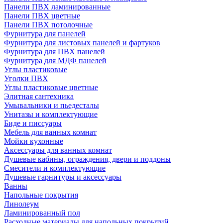
Панели ПВХ ламинированные
Панели ПВХ цветные
Панели ПВХ потолочные
Фурнитура для панелей
Фурнитура для листовых панелей и фартуков
Фурнитура для ПВХ панелей
Фурнитура для МДФ панелей
Углы пластиковые
Уголки ПВХ
Углы пластиковые цветные
Элитная сантехника
Умывальники и пьедесталы
Унитазы и комплектующие
Биде и писсуары
Мебель для ванных комнат
Мойки кухонные
Аксессуары для ванных комнат
Душевые кабины, ограждения, двери и поддоны
Смесители и комплектующие
Душевые гарнитуры и аксессуары
Ванны
Напольные покрытия
Линолеум
Ламинированный пол
Расходные материалы для напольных покрытий