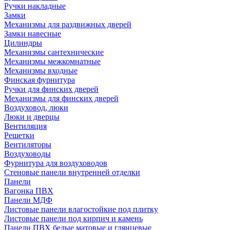
Ручки накладные
Замки
Механизмы для раздвижных дверей
Замки навесные
Цилиндры
Механизмы сантехнические
Механизмы межкомнатные
Механизмы входные
Финская фурнитура
Ручки для финских дверей
Механизмы для финских дверей
Воздуховод, люки
Люки и дверцы
Вентиляция
Решетки
Вентиляторы
Воздуховоды
Фурнитура для воздуховодов
Стеновые панели внутренней отделки
Панели
Вагонка ПВХ
Панели МДФ
Листовые панели влагостойкие под плитку
Листовые панели под кирпич и камень
Панели ПВХ белые матовые и глянцевые