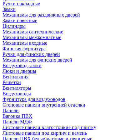
Ручки накладные
Замки
Механизмы для раздвижных дверей
Замки навесные
Цилиндры
Механизмы сантехнические
Механизмы межкомнатные
Механизмы входные
Финская фурнитура
Ручки для финских дверей
Механизмы для финских дверей
Воздуховод, люки
Люки и дверцы
Вентиляция
Решетки
Вентиляторы
Воздуховоды
Фурнитура для воздуховодов
Стеновые панели внутренней отделки
Панели
Вагонка ПВХ
Панели МДФ
Листовые панели влагостойкие под плитку
Листовые панели под кирпич и камень
Панели ПВХ белые матовые и глянцевые