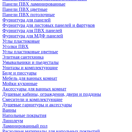
Панели ПВХ ламинированные
Панели ПВХ цветные
Панели ПВХ потолочные
Фурнитура для панелей
Фурнитура для листовых панелей и фартуков
Фурнитура для ПВХ панелей
Фурнитура для МДФ панелей
Углы пластиковые
Уголки ПВХ
Углы пластиковые цветные
Элитная сантехника
Умывальники и пьедесталы
Унитазы и комплектующие
Биде и писсуары
Мебель для ванных комнат
Мойки кухонные
Аксессуары для ванных комнат
Душевые кабины, ограждения, двери и поддоны
Смесители и комплектующие
Душевые гарнитуры и аксессуары
Ванны
Напольные покрытия
Линолеум
Ламинированный пол
Расходные материалы для напольных покрытий