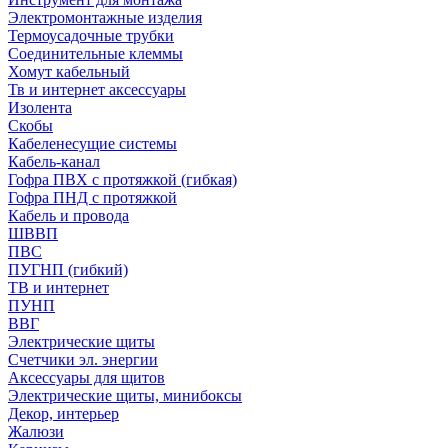
Электромонтажные изделия
Термоусадочные трубки
Соединительные клеммы
Хомут кабельный
Тв и интернет аксессуары
Изолента
Скобы
Кабеленесущие системы
Кабель-канал
Гофра ПВХ с протяжкой (гибкая)
Гофра ПНД с протяжкой
Кабель и провода
ШВВП
ПВС
ПУГНП (гибкий)
ТВ и интернет
ПУНП
ВВГ
Электрические щиты
Счетчики эл. энергии
Аксессуары для щитов
Электрические щиты, минибоксы
Декор, интерьер
Жалюзи