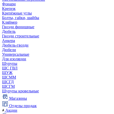
Фонари
Крепеж
Крепёжные углы
Болты, гайки, шайбы
Кляймер
Гвозди финишные
Дюбель
Гвозди строительные
Анкера
Дюбель-гвозди
Дюбели
Универсальные
Для изоляции
Шурупы
ШС ГВЛ
ШУЖ
ШСММ
ШСГД
ШСГМ
Шурупы кровельные
Магазины
Отделы продаж
Акции