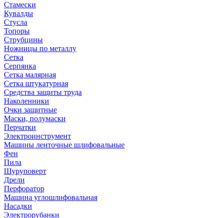
Стамески
Кувалды
Стусла
Топоры
Струбцины
Ножницы по металлу
Сетка
Серпянка
Сетка малярная
Сетка штукатурная
Средства защиты труда
Наколенники
Очки защитные
Маски, полумаски
Перчатки
Электроинструмент
Машины ленточные шлифовальные
Фен
Пила
Шуруповерт
Дрели
Перфоратор
Машина углошлифовальная
Насадки
Электрорубанки