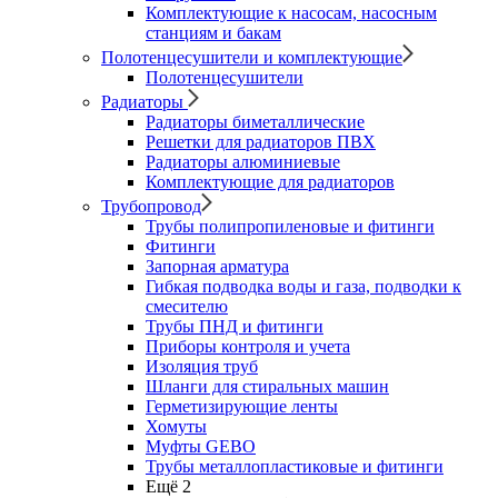
Комплектующие к насосам, насосным
станциям и бакам
Полотенцесушители и комплектующие
Полотенцесушители
Радиаторы
Радиаторы биметаллические
Решетки для радиаторов ПВХ
Радиаторы алюминиевые
Комплектующие для радиаторов
Трубопровод
Трубы полипропиленовые и фитинги
Фитинги
Запорная арматура
Гибкая подводка воды и газа, подводки к
смесителю
Трубы ПНД и фитинги
Приборы контроля и учета
Изоляция труб
Шланги для стиральных машин
Герметизирующие ленты
Хомуты
Муфты GEBO
Трубы металлопластиковые и фитинги
Ещё 2