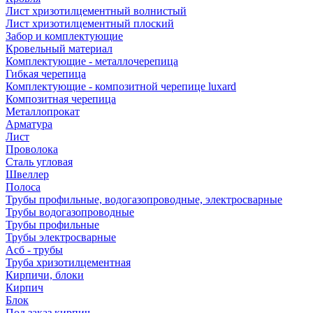
Лист хризотилцементный волнистый
Лист хризотилцементный плоский
Забор и комплектующие
Кровельный материал
Комплектующие - металлочерепица
Гибкая черепица
Комплектующие - композитной черепице luxard
Композитная черепица
Металлопрокат
Арматура
Лист
Проволока
Сталь угловая
Швеллер
Полоса
Трубы профильные, водогазопроводные, электросварные
Трубы водогазопроводные
Трубы профильные
Трубы электросварные
Асб - трубы
Труба хризотилцементная
Кирпичи, блоки
Кирпич
Блок
Под заказ кирпич