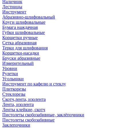
Наличник
Лестницы
Инструмент
Абразивно-шлифовальный
Круги шлифовальные
Бумага наждачная
Губки шлифовальные
Корщетки ручные
Сетка абразивная
Терки для шлифования
Корщетки-насадки
Бруски абразивные
Измерительный
Уровни
Рулетки
Угольники
Инструмент по кафелю и стеклу
Плиткорезы
Стеклорезы
Скотч,лента, изолента
Лента, изолента
Ленты клейкие, скотч
Пистолеты скобозабивные, заклёпочники
Пистолеты скобозабивные
Заклепочники