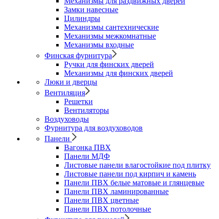
Механизмы для раздвижных дверей
Замки навесные
Цилиндры
Механизмы сантехнические
Механизмы межкомнатные
Механизмы входные
Финская фурнитура
Ручки для финских дверей
Механизмы для финских дверей
Люки и дверцы
Вентиляция
Решетки
Вентиляторы
Воздуховоды
Фурнитура для воздуховодов
Панели
Вагонка ПВХ
Панели МДФ
Листовые панели влагостойкие под плитку
Листовые панели под кирпич и камень
Панели ПВХ белые матовые и глянцевые
Панели ПВХ ламинированные
Панели ПВХ цветные
Панели ПВХ потолочные