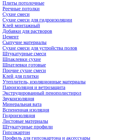
Плиты потолочные
Реечные потолки
Сухие смеси
Сухие смеси для гидроизоляции
Клей монтажный
Добавки для растворов
Цемент
Сыпучие материалы
Сухие смеси для устройства полов
Штукатурные смеси
Шпаклевки сухие
Шпатлевки готовые
Прочие сухие смеси
Клей для плитки
Утеплитель, изоляционные материалы
Пароизоляция и ветрозащита
Экструдированный пенополистирол
Звукоизоляция
Минеральная вата
Вспененная изоляция
Гидроизоляция
Листовые материалы
Штукатурные профили
Гипсокартон
Профиль для гипсокартона и аксессуары