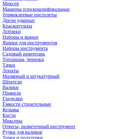
Миксер
Машины плоскошлифовальные
Термоклеевые пистолеты
Дрели ударные
Краскопульты
Лобзики
Наборы и ящики
Ящики для инструментов
Наборы инструмента
Садовый инвентарь
Топорища, черенки
Тачки
Лопаты
Малярный и штукатурный
Шпатели
Валики
Правила
Гладилки
Ёмкости строительные
Кельмы
Кисти
Миксеры
Отвесы, разметочный инструмент
Ручки для валиков
Терки и полутерки