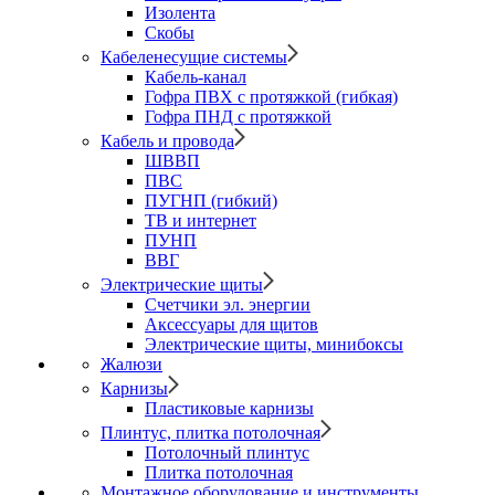
Изолента
Скобы
Кабеленесущие системы
Кабель-канал
Гофра ПВХ с протяжкой (гибкая)
Гофра ПНД с протяжкой
Кабель и провода
ШВВП
ПВС
ПУГНП (гибкий)
ТВ и интернет
ПУНП
ВВГ
Электрические щиты
Счетчики эл. энергии
Аксессуары для щитов
Электрические щиты, минибоксы
Жалюзи
Карнизы
Пластиковые карнизы
Плинтус, плитка потолочная
Потолочный плинтус
Плитка потолочная
Монтажное оборудование и инструменты