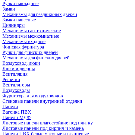
Ручки накладные
Замки
Механизмы для раздвижных дверей
Замки навесные
Цилиндры
Механизмы сантехнические
Механизмы межкомнатные
Механизмы входные
Финская фурнитура
Ручки для финских дверей
Механизмы для финских дверей
Воздуховод, люки
Люки и дверцы
Вентиляция
Решетки
Вентиляторы
Воздуховоды
Фурнитура для воздуховодов
Стеновые панели внутренней отделки
Панели
Вагонка ПВХ
Панели МДФ
Листовые панели влагостойкие под плитку
Листовые панели под кирпич и камень
Панели ПВХ белые матовые и глянцевые