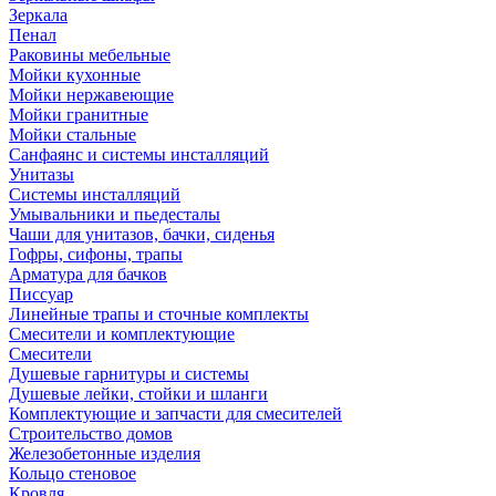
Зеркала
Пенал
Раковины мебельные
Мойки кухонные
Мойки нержавеющие
Мойки гранитные
Мойки стальные
Санфаянс и системы инсталляций
Унитазы
Системы инсталляций
Умывальники и пьедесталы
Чаши для унитазов, бачки, сиденья
Гофры, сифоны, трапы
Арматура для бачков
Писсуар
Линейные трапы и сточные комплекты
Смесители и комплектующие
Смесители
Душевые гарнитуры и системы
Душевые лейки, стойки и шланги
Комплектующие и запчасти для смесителей
Строительство домов
Железобетонные изделия
Кольцо стеновое
Кровля