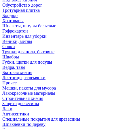
Обустройство дорог
Тротуарная плитка
Бордюр
Хозтовары
Шпагаты, шнуры бельевые
Гофрокартон
Инвентарь для уборки
Веники, метлы
Совки
Тряпки для пола, бытовые
Швабры
Губки, щетки для посуды
Вёдра, тазы
Бытовая химия
Лестницы, стремянки
Прочее
Мешки, пакеты для мусора
Лакокрасочные материалы
Строительная химия
Защита древесины
Лаки
Антисептики
Специальные покрытия для древесины
Шпаклевки по дереву