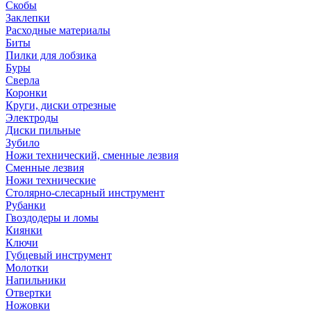
Скобы
Заклепки
Расходные материалы
Биты
Пилки для лобзика
Буры
Сверла
Коронки
Круги, диски отрезные
Электроды
Диски пильные
Зубило
Ножи технический, сменные лезвия
Сменные лезвия
Ножи технические
Столярно-слесарный инструмент
Рубанки
Гвоздодеры и ломы
Киянки
Ключи
Губцевый инструмент
Молотки
Напильники
Отвертки
Ножовки