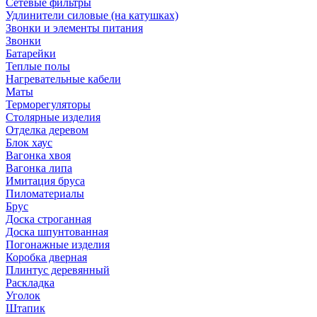
Сетевые фильтры
Удлинители силовые (на катушках)
Звонки и элементы питания
Звонки
Батарейки
Теплые полы
Нагревательные кабели
Маты
Терморегуляторы
Столярные изделия
Отделка деревом
Блок хаус
Вагонка хвоя
Вагонка липа
Имитация бруса
Пиломатериалы
Брус
Доска строганная
Доска шпунтованная
Погонажные изделия
Коробка дверная
Плинтус деревянный
Раскладка
Уголок
Штапик