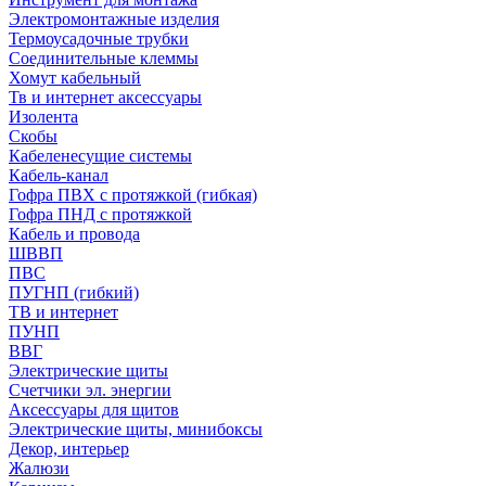
Электромонтажные изделия
Термоусадочные трубки
Соединительные клеммы
Хомут кабельный
Тв и интернет аксессуары
Изолента
Скобы
Кабеленесущие системы
Кабель-канал
Гофра ПВХ с протяжкой (гибкая)
Гофра ПНД с протяжкой
Кабель и провода
ШВВП
ПВС
ПУГНП (гибкий)
ТВ и интернет
ПУНП
ВВГ
Электрические щиты
Счетчики эл. энергии
Аксессуары для щитов
Электрические щиты, минибоксы
Декор, интерьер
Жалюзи