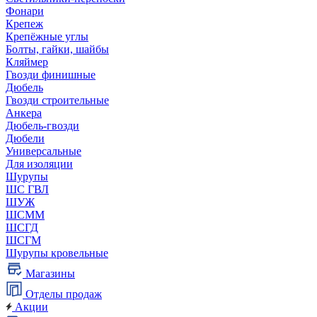
Фонари
Крепеж
Крепёжные углы
Болты, гайки, шайбы
Кляймер
Гвозди финишные
Дюбель
Гвозди строительные
Анкера
Дюбель-гвозди
Дюбели
Универсальные
Для изоляции
Шурупы
ШС ГВЛ
ШУЖ
ШСММ
ШСГД
ШСГМ
Шурупы кровельные
Магазины
Отделы продаж
Акции