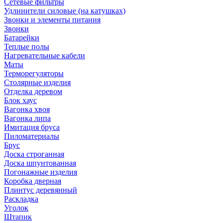
Сетевые фильтры
Удлинители силовые (на катушках)
Звонки и элементы питания
Звонки
Батарейки
Теплые полы
Нагревательные кабели
Маты
Терморегуляторы
Столярные изделия
Отделка деревом
Блок хаус
Вагонка хвоя
Вагонка липа
Имитация бруса
Пиломатериалы
Брус
Доска строганная
Доска шпунтованная
Погонажные изделия
Коробка дверная
Плинтус деревянный
Раскладка
Уголок
Штапик