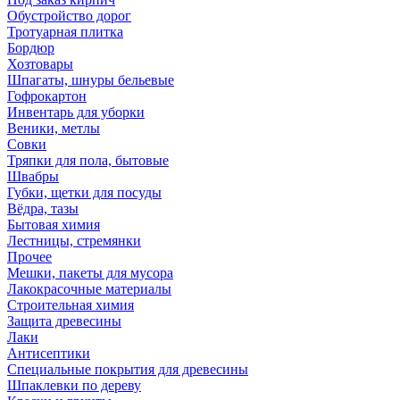
Обустройство дорог
Тротуарная плитка
Бордюр
Хозтовары
Шпагаты, шнуры бельевые
Гофрокартон
Инвентарь для уборки
Веники, метлы
Совки
Тряпки для пола, бытовые
Швабры
Губки, щетки для посуды
Вёдра, тазы
Бытовая химия
Лестницы, стремянки
Прочее
Мешки, пакеты для мусора
Лакокрасочные материалы
Строительная химия
Защита древесины
Лаки
Антисептики
Специальные покрытия для древесины
Шпаклевки по дереву