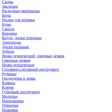
Скобы
Заклепки
Расходные материалы
Биты
Пилки для лобзика
Буры
Сверла
Коронки
Круги, диски отрезные
Электроды
Диски пильные
Зубило
Ножи технический, сменные лезвия
Сменные лезвия
Ножи технические
Столярно-слесарный инструмент
Рубанки
Гвоздодеры и ломы
Киянки
Ключи
Губцевый инструмент
Молотки
Напильники
Отвертки
Ножовки