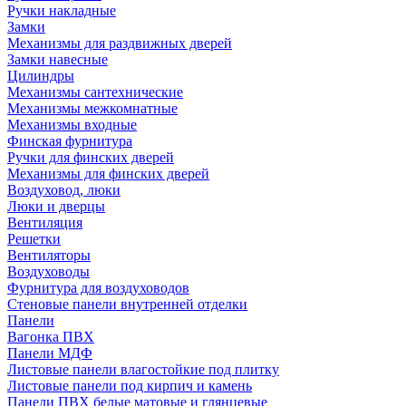
Ручки накладные
Замки
Механизмы для раздвижных дверей
Замки навесные
Цилиндры
Механизмы сантехнические
Механизмы межкомнатные
Механизмы входные
Финская фурнитура
Ручки для финских дверей
Механизмы для финских дверей
Воздуховод, люки
Люки и дверцы
Вентиляция
Решетки
Вентиляторы
Воздуховоды
Фурнитура для воздуховодов
Стеновые панели внутренней отделки
Панели
Вагонка ПВХ
Панели МДФ
Листовые панели влагостойкие под плитку
Листовые панели под кирпич и камень
Панели ПВХ белые матовые и глянцевые