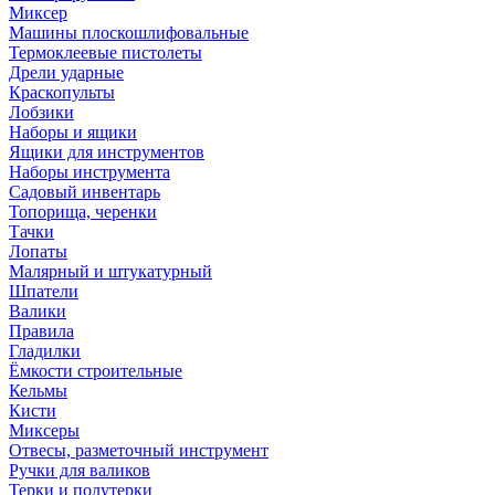
Миксер
Машины плоскошлифовальные
Термоклеевые пистолеты
Дрели ударные
Краскопульты
Лобзики
Наборы и ящики
Ящики для инструментов
Наборы инструмента
Садовый инвентарь
Топорища, черенки
Тачки
Лопаты
Малярный и штукатурный
Шпатели
Валики
Правила
Гладилки
Ёмкости строительные
Кельмы
Кисти
Миксеры
Отвесы, разметочный инструмент
Ручки для валиков
Терки и полутерки