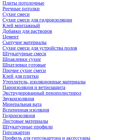
Плиты потолочные
Реечные потолки
Сухие смеси
Сухие смеси для гидроизоляции
Клей монтажный
Добавки для растворов
Цемент
Сыпучие материалы
Сухие смеси для устройства полов
Штукатурные смеси
Шпаклевки сухие
Шпатлевки готовые
Прочие сухие смеси
Клей для плитки
Утеплитель, изоляционные материалы
Пароизоляция и ветрозащита
Экструдированный пенополистирол
Звукоизоляция
Минеральная вата
Вспененная изоляция
Гидроизоляция
Листовые материалы
Штукатурные профили
Гипсокартон
Профиль для гипсокартона и аксессуары