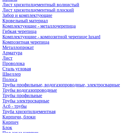
Лист хризотилцементный волнистый
Лист хризотилцементный плоский
Забор и комплектующие
Кровельный материал
Комплектующие - металлочерепица
Гибкая черепица
Комплектующие - композитной черепице luxard
Композитная черепица
Металлопрокат
Арматура
Лист
Проволока
Сталь угловая
Швеллер
Полоса
Трубы профильные, водогазопроводные, электросварные
Трубы водогазопроводные
Трубы профильные
Трубы электросварные
Асб - трубы
Труба хризотилцементная
Кирпичи, блоки
Кирпич
Блок
Под заказ кирпич