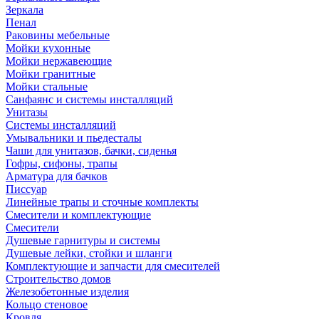
Зеркала
Пенал
Раковины мебельные
Мойки кухонные
Мойки нержавеющие
Мойки гранитные
Мойки стальные
Санфаянс и системы инсталляций
Унитазы
Системы инсталляций
Умывальники и пьедесталы
Чаши для унитазов, бачки, сиденья
Гофры, сифоны, трапы
Арматура для бачков
Писсуар
Линейные трапы и сточные комплекты
Смесители и комплектующие
Смесители
Душевые гарнитуры и системы
Душевые лейки, стойки и шланги
Комплектующие и запчасти для смесителей
Строительство домов
Железобетонные изделия
Кольцо стеновое
Кровля