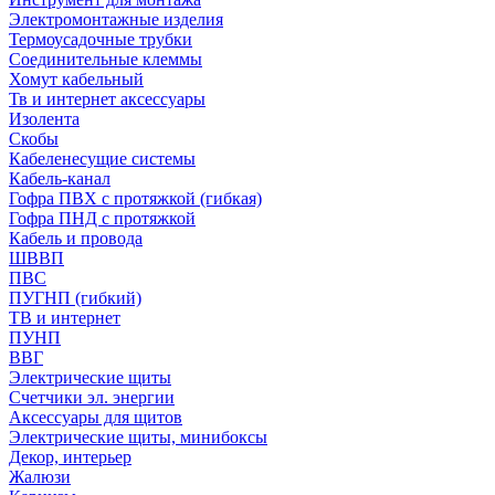
Электромонтажные изделия
Термоусадочные трубки
Соединительные клеммы
Хомут кабельный
Тв и интернет аксессуары
Изолента
Скобы
Кабеленесущие системы
Кабель-канал
Гофра ПВХ с протяжкой (гибкая)
Гофра ПНД с протяжкой
Кабель и провода
ШВВП
ПВС
ПУГНП (гибкий)
ТВ и интернет
ПУНП
ВВГ
Электрические щиты
Счетчики эл. энергии
Аксессуары для щитов
Электрические щиты, минибоксы
Декор, интерьер
Жалюзи