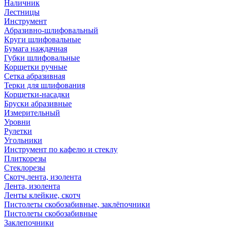
Наличник
Лестницы
Инструмент
Абразивно-шлифовальный
Круги шлифовальные
Бумага наждачная
Губки шлифовальные
Корщетки ручные
Сетка абразивная
Терки для шлифования
Корщетки-насадки
Бруски абразивные
Измерительный
Уровни
Рулетки
Угольники
Инструмент по кафелю и стеклу
Плиткорезы
Стеклорезы
Скотч,лента, изолента
Лента, изолента
Ленты клейкие, скотч
Пистолеты скобозабивные, заклёпочники
Пистолеты скобозабивные
Заклепочники