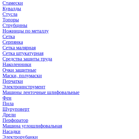
Стамески
Кувалды
Стусла
Топоры
Струбцины
Ножницы по металлу
Сетка
Серпянка
Сетка малярная
Сетка штукатурная
Средства защиты труда
Наколенники
Очки защитные
Маски, полумаски
Перчатки
Электроинструмент
Машины ленточные шлифовальные
Фен
Пила
Шуруповерт
Дрели
Перфоратор
Машина углошлифовальная
Насадки
Электрорубанки